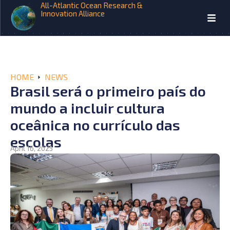
All-Atlantic Ocean Research &
Innovation Alliance
HOME
NEWS
Brasil será o primeiro país do
mundo a incluir cultura
oceânica no currículo das
escolas
April 16, 2025