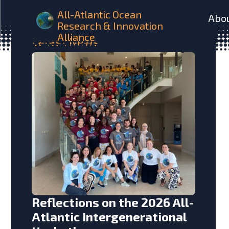
All-Atlantic Ocean
Abo
Research & Innovation
Alliance
Latest
News
Reflections on the 2026 All-
Atlantic Intergenerational