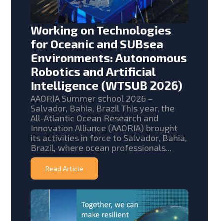
Working on Technologies
for Oceanic and SUBsea
Environments: Autonomous
Robotics and Artificial
Intelligence (WTSUB 2026)
AAORIA Summer school 2026 –
Salvador, Bahia, Brazil This year, the
All-Atlantic Ocean Research and
Innovation Alliance (AAORIA) brought
its activities in force to Salvador, Bahia,
Brazil, where ocean professionals...
Read Article