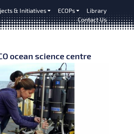
jects & Initiatives
ECOPs
Library
Contact Us
CO ocean science centre