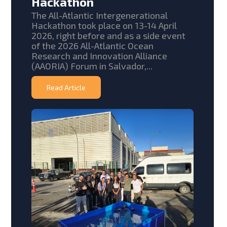
Hackathon
The All-Atlantic Intergenerational
Hackathon took place on 13-14 April
2026, right before and as a side event
of the 2026 All-Atlantic Ocean
Research and Innovation Alliance
(AAORIA) Forum in Salvador,...
Read Article