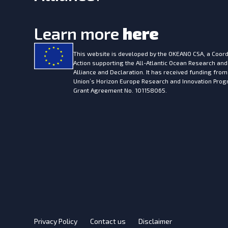
Learn more
here
This website is developed by the
OKEANO CSA, a Coord
Action supporting the All-Atlantic Ocean Research and
Alliance and Declaration. It has received funding fro
Union’s Horizon Europe Research and Innovation Pr
Grant Agreement No. 101158065.
Privacy Policy
Contact us
Disclaimer