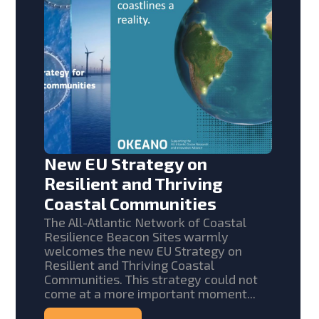
New EU Strategy on
Resilient and Thriving
Coastal Communities
The All-Atlantic Network of Coastal
Resilience Beacon Sites warmly
welcomes the new EU Strategy on
Resilient and Thriving Coastal
Communities. This strategy could not
come at a more important moment...