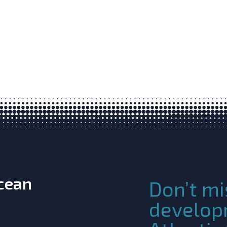
Ocean
Don’t mi
develop