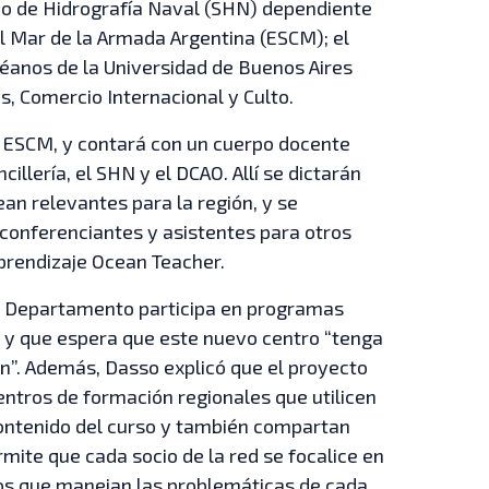
cio de Hidrografía Naval (SHN) dependiente
el Mar de la Armada Argentina (ESCM); el
éanos de la Universidad de Buenos Aires
s, Comercio Internacional y Culto.
a ESCM, y contará con un cuerpo docente
cillería, el SHN y el DCAO. Allí se dictarán
an relevantes para la región, y se
conferenciantes y asistentes para otros
prendizaje Ocean Teacher.
 el Departamento participa en programas
 y que espera que este nuevo centro “tenga
ón”. Además, Dasso explicó que el proyecto
entros de formación regionales que utilicen
contenido del curso y también compartan
mite que cada socio de la red se focalice en
tos que manejan las problemáticas de cada