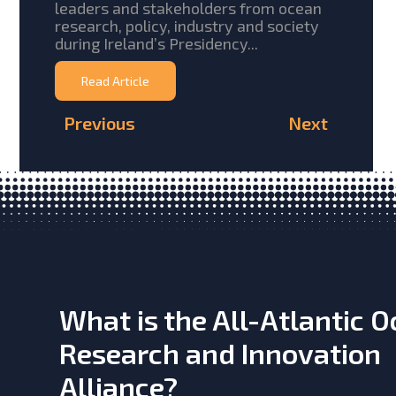
leaders and stakeholders from ocean
research, policy, industry and society
during Ireland’s Presidency...
Read Article
Previous
Next
What is the All-Atlantic 
Research and Innovation
Alliance?