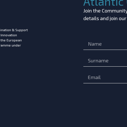
Atlanti
Join the Community!
details and join ou
ination & Support
 Innovation
m the European
ogramme under