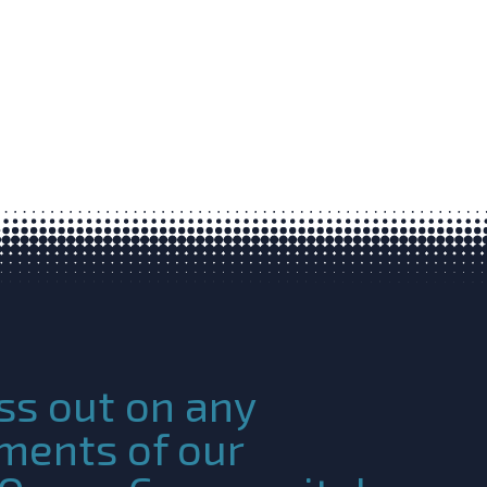
ss out on any
ments of our