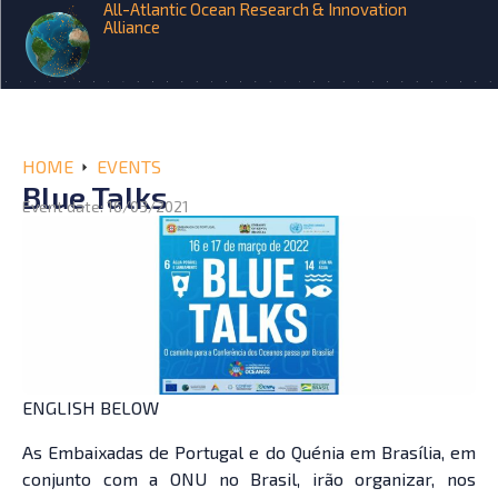
All-Atlantic Ocean Research & Innovation
Alliance
HOME
EVENTS
Blue Talks
Event date: 16/03/2021
ENGLISH BELOW
As Embaixadas de Portugal e do Quénia em Brasília, em
conjunto com a ONU no Brasil, irão organizar, nos