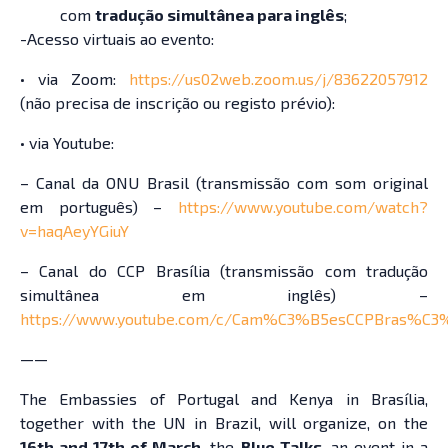
com
tradução simultânea para inglês
;
-Acesso virtuais ao evento:
• via Zoom:
https://us02web.zoom.us/j/83622057912
(não precisa de inscrição ou registo prévio):
• via Youtube:
– Canal da ONU Brasil (transmissão com som original
em português) –
https://www.youtube.com/watch?
v=haqAeyYGiuY
– Canal do CCP Brasília (transmissão com tradução
simultânea em inglês) –
https://www.youtube.com/c/Cam%C3%B5esCCPBras%C3%
——
The Embassies of Portugal and Kenya in Brasília,
together with the UN in Brazil, will organize, on the
16th and 17th of March
, the
Blue Talks
, an event in a