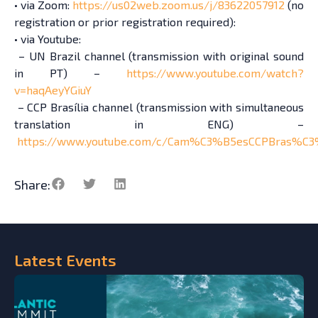
• via Zoom:
https://us02web.zoom.us/j/83622057912
(no
registration or prior registration required):
• via Youtube:
– UN Brazil channel (transmission with original sound
in PT) –
https://www.youtube.com/watch?
v=haqAeyYGiuY
– CCP Brasília channel (transmission with simultaneous
translation in ENG) –
https://www.youtube.com/c/Cam%C3%B5esCCPBras%C3
Share:
Latest
Events