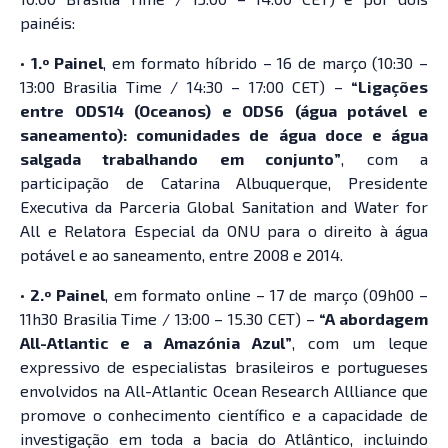
painéis:
•
1.º Painel
, em formato híbrido – 16 de março (10:30 –
13:00 Brasilia Time / 14:30 – 17:00 CET) –
“Ligações
entre ODS14 (Oceanos) e ODS6 (água potável e
saneamento): comunidades de água doce e água
salgada trabalhando em conjunto”
, com a
participação de Catarina Albuquerque, Presidente
Executiva da Parceria Global Sanitation and Water for
All e Relatora Especial da ONU para o direito à água
potável e ao saneamento, entre 2008 e 2014.
•
2.º Painel
, em formato online – 17 de março (09h00 –
11h30 Brasilia Time / 13:00 – 15.30 CET) –
“A abordagem
All-Atlantic e a Amazónia Azul”
, com um leque
expressivo de especialistas brasileiros e portugueses
envolvidos na All-Atlantic Ocean Research Allliance que
promove o conhecimento científico e a capacidade de
investigação em toda a bacia do Atlântico, incluindo