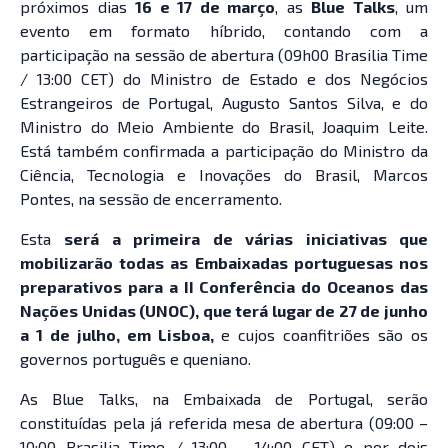
próximos dias
16 e 17 de março
, as
Blue Talks
, um
evento em formato híbrido, contando com a
participação na sessão de abertura (09h00 Brasilia Time
/ 13:00 CET) do Ministro de Estado e dos Negócios
Estrangeiros de Portugal, Augusto Santos Silva, e do
Ministro do Meio Ambiente do Brasil, Joaquim Leite.
Está também confirmada a participação do Ministro da
Ciência, Tecnologia e Inovações do Brasil, Marcos
Pontes, na sessão de encerramento.
Esta
será a primeira de várias iniciativas que
mobilizarão todas as Embaixadas portuguesas nos
preparativos para a II Conferência do Oceanos das
Nações Unidas (UNOC), que terá lugar de 27 de junho
a 1 de julho, em Lisboa,
e cujos coanfitriões são os
governos português e queniano.
As Blue Talks, na Embaixada de Portugal, serão
constituídas pela já referida mesa de abertura (09:00 –
10:00 Brasilia Time / 13:00 – 14:00 CET) e por dois