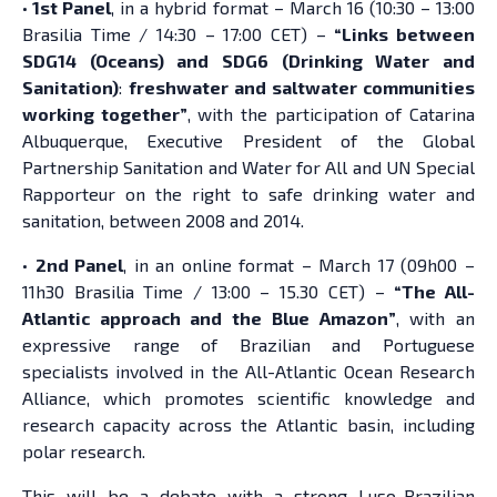
•
1st Panel
, in a hybrid format – March 16 (10:30 – 13:00
Brasilia Time / 14:30 – 17:00 CET) –
“Links between
SDG14 (Oceans) and SDG6 (Drinking Water and
Sanitation)
:
freshwater and saltwater communities
working together”
, with the participation of Catarina
Albuquerque, Executive President of the Global
Partnership Sanitation and Water for All and UN Special
Rapporteur on the right to safe drinking water and
sanitation, between 2008 and 2014.
•
2nd Panel
, in an online format – March 17 (09h00 –
11h30 Brasilia Time / 13:00 – 15.30 CET) –
“The All-
Atlantic approach and the Blue Amazon”
, with an
expressive range of Brazilian and Portuguese
specialists involved in the All-Atlantic Ocean Research
Alliance, which promotes scientific knowledge and
research capacity across the Atlantic basin, including
polar research.
This will be a debate with a strong Luso-Brazilian