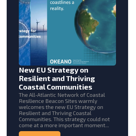
New EU Strategy on
Resilient and Thriving
Coastal Communities
The All-Atlantic Network of Coastal
Resilience Beacon Sites warmly
welcomes the new EU Strategy on
Resilient and Thriving Coastal
Communities. This strategy could not
come at a more important moment...