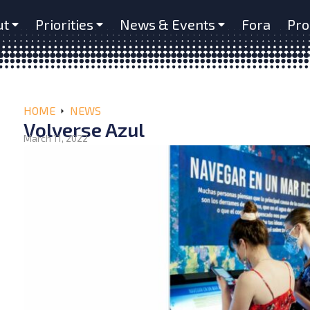
ut
Priorities
News & Events
Fora
Pro
HOME
NEWS
Volverse Azul
March 11, 2022