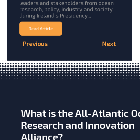
leaders and stakeholders from ocean
research, policy, industry and society
during Ireland’s Presidency...
Read Article
Previous
Next
What is the All-Atlantic 
Research and Innovation
Alliance?