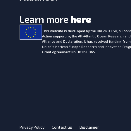
Learn more
here
This website is developed by the
OKEANO CSA, a Coord
Action supporting the All-Atlantic Ocean Research and
Alliance and Declaration. It has received funding fro
Union’s Horizon Europe Research and Innovation Pr
Grant Agreement No. 101158065.
Privacy Policy
Contact us
Disclaimer