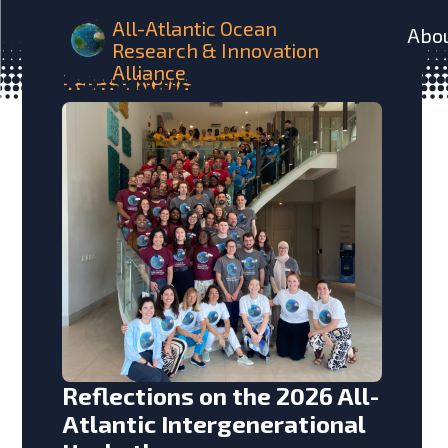
All-Atlantic Ocean
Abo
Research & Innovation
Alliance
Latest
News
Reflections on the 2026 All-
Atlantic Intergenerational