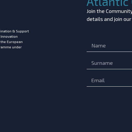
Atlanti
Join the Community!
details and join ou
ination & Support
 Innovation
m the European
ogramme under