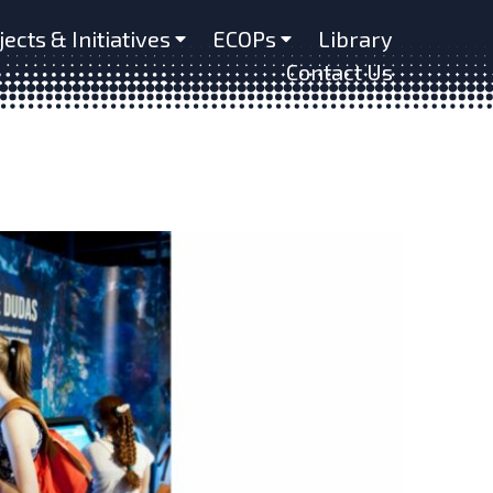
jects & Initiatives
ECOPs
Library
Contact Us